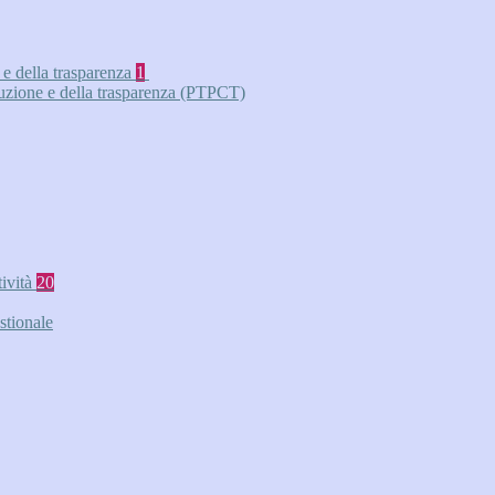
 e della trasparenza
1
ruzione e della trasparenza (PTPCT)
tività
20
stionale