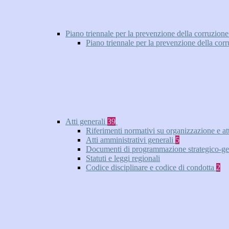
Piano triennale per la prevenzione della corruzione
Piano triennale per la prevenzione della cor
Atti generali
39
Riferimenti normativi su organizzazione e at
Atti amministrativi generali
5
Documenti di programmazione strategico-ge
Statuti e leggi regionali
Codice disciplinare e codice di condotta
2