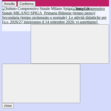
Annulla
Conferma
Istituto Comprensivo
Statale MILANO SPIGA
Primaria Bilingue (tempo pieno)/
Secondaria (tempo prolungato o normale)
Le attività didattiche per
l'a.s. 2026/27 inizieranno il 14 settembre 2026: vi aspettiamo!
close