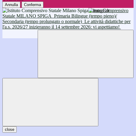
Annulla
Conferma
Istituto Comprensivo
Statale MILANO SPIGA
Primaria Bilingue (tempo pieno)/
Secondaria (tempo prolungato o normale)
Le attività didattiche per
l'a.s. 2026/27 inizieranno il 14 settembre 2026: vi aspettiamo!
close