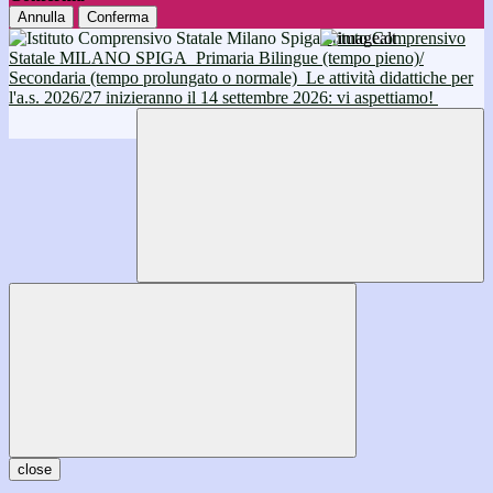
Annulla
Conferma
Istituto Comprensivo
Statale MILANO SPIGA
Primaria Bilingue (tempo pieno)/
Secondaria (tempo prolungato o normale)
Le attività didattiche per
l'a.s. 2026/27 inizieranno il 14 settembre 2026: vi aspettiamo!
close