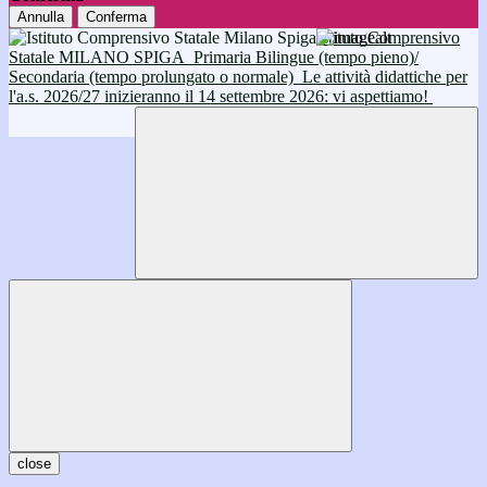
Annulla
Conferma
Istituto Comprensivo
Statale MILANO SPIGA
Primaria Bilingue (tempo pieno)/
Secondaria (tempo prolungato o normale)
Le attività didattiche per
l'a.s. 2026/27 inizieranno il 14 settembre 2026: vi aspettiamo!
close