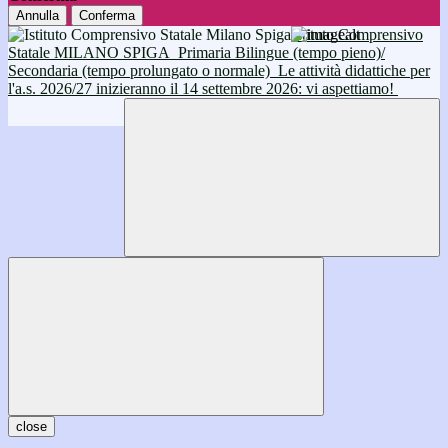
Annulla
Conferma
Istituto Comprensivo
Statale MILANO SPIGA
Primaria Bilingue (tempo pieno)/
Secondaria (tempo prolungato o normale)
Le attività didattiche per
l'a.s. 2026/27 inizieranno il 14 settembre 2026: vi aspettiamo!
close