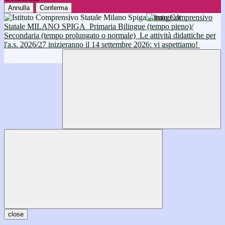
Annulla
Conferma
Istituto Comprensivo
Statale MILANO SPIGA
Primaria Bilingue (tempo pieno)/
Secondaria (tempo prolungato o normale)
Le attività didattiche per
l'a.s. 2026/27 inizieranno il 14 settembre 2026: vi aspettiamo!
close