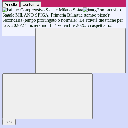
Annulla
Conferma
Istituto Comprensivo
Statale MILANO SPIGA
Primaria Bilingue (tempo pieno)/
Secondaria (tempo prolungato o normale)
Le attività didattiche per
l'a.s. 2026/27 inizieranno il 14 settembre 2026: vi aspettiamo!
close