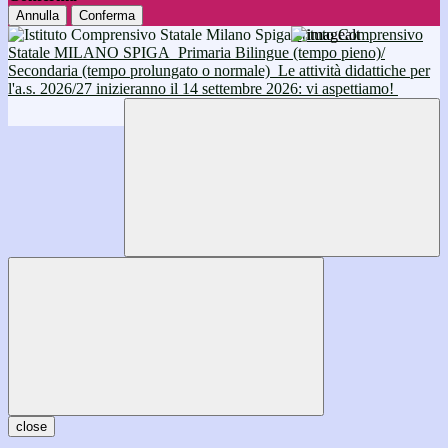
Annulla
Conferma
Istituto Comprensivo
Statale MILANO SPIGA
Primaria Bilingue (tempo pieno)/
Secondaria (tempo prolungato o normale)
Le attività didattiche per
l'a.s. 2026/27 inizieranno il 14 settembre 2026: vi aspettiamo!
close