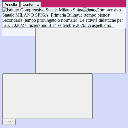
Annulla
Conferma
Istituto Comprensivo
Statale MILANO SPIGA
Primaria Bilingue (tempo pieno)/
Secondaria (tempo prolungato o normale)
Le attività didattiche per
l'a.s. 2026/27 inizieranno il 14 settembre 2026: vi aspettiamo!
close