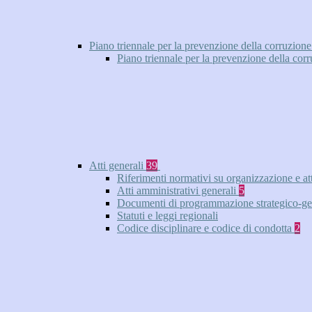
Piano triennale per la prevenzione della corruzione
Piano triennale per la prevenzione della cor
Atti generali
39
Riferimenti normativi su organizzazione e at
Atti amministrativi generali
5
Documenti di programmazione strategico-ge
Statuti e leggi regionali
Codice disciplinare e codice di condotta
2