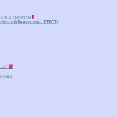
 e della trasparenza
1
ruzione e della trasparenza (PTPCT)
tività
20
stionale