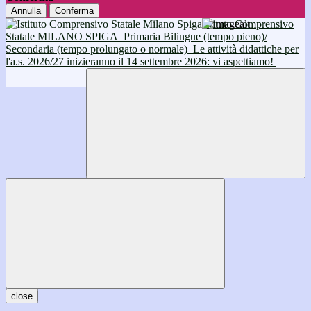
Annulla
Conferma
Istituto Comprensivo
Statale MILANO SPIGA
Primaria Bilingue (tempo pieno)/
Secondaria (tempo prolungato o normale)
Le attività didattiche per
l'a.s. 2026/27 inizieranno il 14 settembre 2026: vi aspettiamo!
close