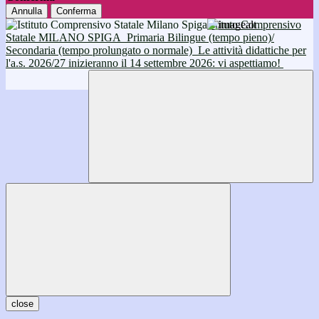
Annulla
Conferma
Istituto Comprensivo
Statale MILANO SPIGA
Primaria Bilingue (tempo pieno)/
Secondaria (tempo prolungato o normale)
Le attività didattiche per
l'a.s. 2026/27 inizieranno il 14 settembre 2026: vi aspettiamo!
close