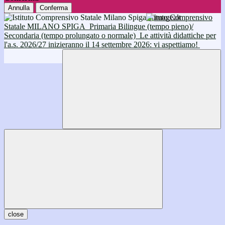
Annulla
Conferma
Istituto Comprensivo
Statale MILANO SPIGA
Primaria Bilingue (tempo pieno)/
Secondaria (tempo prolungato o normale)
Le attività didattiche per
l'a.s. 2026/27 inizieranno il 14 settembre 2026: vi aspettiamo!
close