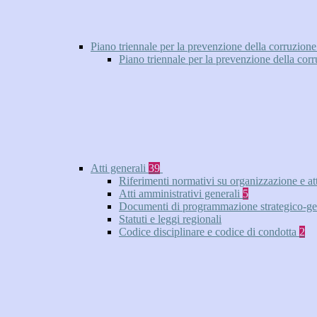
Piano triennale per la prevenzione della corruzione
Piano triennale per la prevenzione della cor
Atti generali
39
Riferimenti normativi su organizzazione e at
Atti amministrativi generali
5
Documenti di programmazione strategico-ge
Statuti e leggi regionali
Codice disciplinare e codice di condotta
2