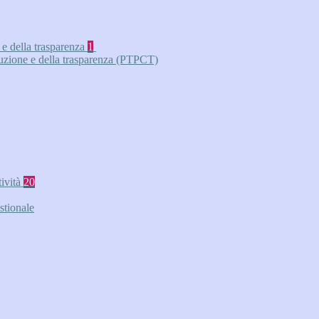
 e della trasparenza
1
ruzione e della trasparenza (PTPCT)
tività
20
stionale