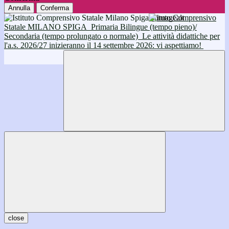
Annulla
Conferma
Istituto Comprensivo
Statale MILANO SPIGA
Primaria Bilingue (tempo pieno)/
Secondaria (tempo prolungato o normale)
Le attività didattiche per
l'a.s. 2026/27 inizieranno il 14 settembre 2026: vi aspettiamo!
close