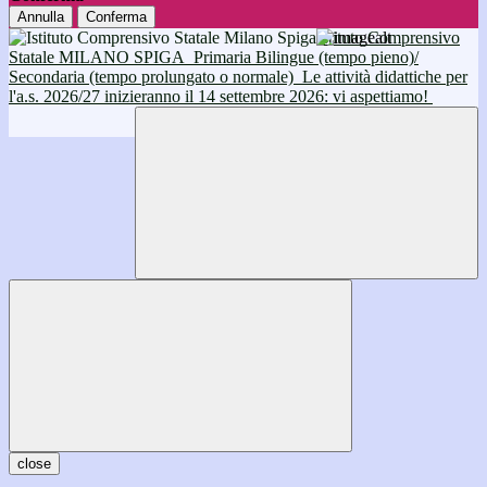
Annulla
Conferma
Istituto Comprensivo
Statale MILANO SPIGA
Primaria Bilingue (tempo pieno)/
Secondaria (tempo prolungato o normale)
Le attività didattiche per
l'a.s. 2026/27 inizieranno il 14 settembre 2026: vi aspettiamo!
close