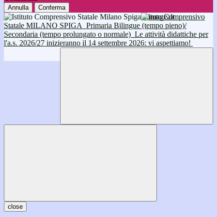
Annulla
Conferma
Istituto Comprensivo
Statale MILANO SPIGA
Primaria Bilingue (tempo pieno)/
Secondaria (tempo prolungato o normale)
Le attività didattiche per
l'a.s. 2026/27 inizieranno il 14 settembre 2026: vi aspettiamo!
close