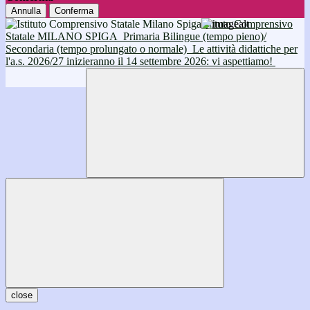
Annulla
Conferma
Istituto Comprensivo
Statale MILANO SPIGA
Primaria Bilingue (tempo pieno)/
Secondaria (tempo prolungato o normale)
Le attività didattiche per
l'a.s. 2026/27 inizieranno il 14 settembre 2026: vi aspettiamo!
close