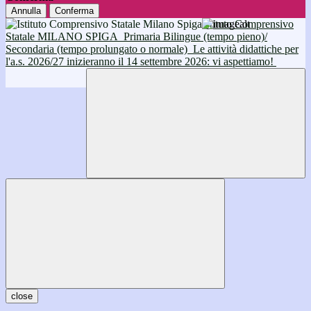
Annulla
Conferma
Istituto Comprensivo
Statale MILANO SPIGA
Primaria Bilingue (tempo pieno)/
Secondaria (tempo prolungato o normale)
Le attività didattiche per
l'a.s. 2026/27 inizieranno il 14 settembre 2026: vi aspettiamo!
close