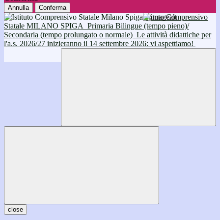
Annulla
Conferma
Istituto Comprensivo
Statale MILANO SPIGA
Primaria Bilingue (tempo pieno)/
Secondaria (tempo prolungato o normale)
Le attività didattiche per
l'a.s. 2026/27 inizieranno il 14 settembre 2026: vi aspettiamo!
close