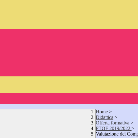
Home
>
Didattica
>
Offerta formativa
>
PTOF 2019/2022
>
Valutazione del Com