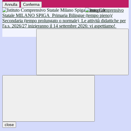
Annulla
Conferma
Istituto Comprensivo
Statale MILANO SPIGA
Primaria Bilingue (tempo pieno)/
Secondaria (tempo prolungato o normale)
Le attività didattiche per
l'a.s. 2026/27 inizieranno il 14 settembre 2026: vi aspettiamo!
close