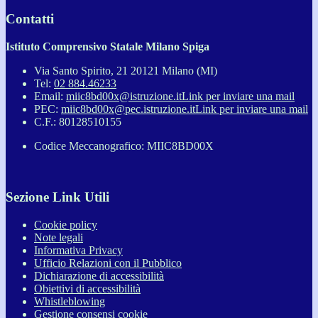
Contatti
Istituto Comprensivo Statale Milano Spiga
Via Santo Spirito, 21 20121 Milano (MI)
Tel:
02 884.46233
Email:
miic8bd00x@istruzione.it
Link per inviare una mail
PEC:
miic8bd00x@pec.istruzione.it
Link per inviare una mail
C.F.: 80128510155
Codice Meccanografico: MIIC8BD00X
Sezione Link Utili
Cookie policy
Note legali
Informativa Privacy
Ufficio Relazioni con il Pubblico
Dichiarazione di accessibilità
Obiettivi di accessibilità
Whistleblowing
Gestione consensi cookie