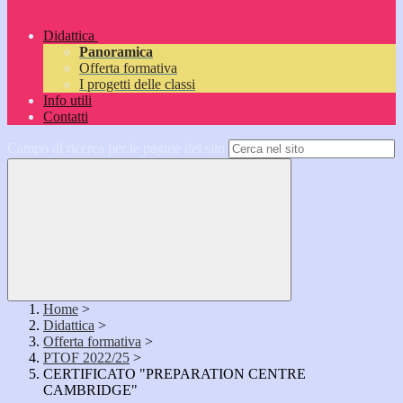
Didattica
Panoramica
Offerta formativa
I progetti delle classi
Info utili
Contatti
Campo di ricerca per le pagine del sito
Home
>
Didattica
>
Offerta formativa
>
PTOF 2022/25
>
CERTIFICATO "PREPARATION CENTRE
CAMBRIDGE"