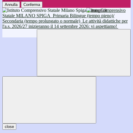
Annulla
Conferma
Istituto Comprensivo
Statale MILANO SPIGA
Primaria Bilingue (tempo pieno)/
Secondaria (tempo prolungato o normale)
Le attività didattiche per
l'a.s. 2026/27 inizieranno il 14 settembre 2026: vi aspettiamo!
close