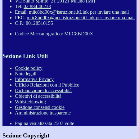
Via Santo Spirito, 21 20121 Milano (MI)
Tel:
02 884.46233
Email:
miic8bd00x@istruzione.it
Link per inviare una mail
PEC:
miic8bd00x@pec.istruzione.it
Link per inviare una mail
C.F.: 80128510155
Codice Meccanografico: MIIC8BD00X
Sezione Link Utili
Cookie policy
Note legali
Informativa Privacy
Ufficio Relazioni con il Pubblico
Dichiarazione di accessibilità
Obiettivi di accessibilità
Whistleblowing
Gestione consensi cookie
Amministrazione trasparente
Pagina visualizzata
2507
volte
Sezione Copyright