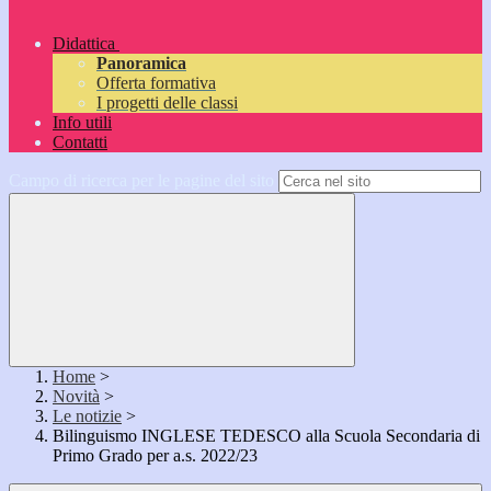
Didattica
Panoramica
Offerta formativa
I progetti delle classi
Info utili
Contatti
Campo di ricerca per le pagine del sito
Home
>
Novità
>
Le notizie
>
Bilinguismo INGLESE TEDESCO alla Scuola Secondaria di
Primo Grado per a.s. 2022/23