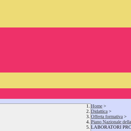
Home
>
Didattica
>
Offerta formativa
>
Piano Nazionale dell
LABORATORI PR