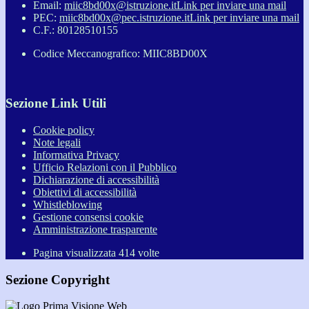
Email:
miic8bd00x@istruzione.it
Link per inviare una mail
PEC:
miic8bd00x@pec.istruzione.it
Link per inviare una mail
C.F.: 80128510155
Codice Meccanografico: MIIC8BD00X
Sezione Link Utili
Cookie policy
Note legali
Informativa Privacy
Ufficio Relazioni con il Pubblico
Dichiarazione di accessibilità
Obiettivi di accessibilità
Whistleblowing
Gestione consensi cookie
Amministrazione trasparente
Pagina visualizzata
414
volte
Sezione Copyright