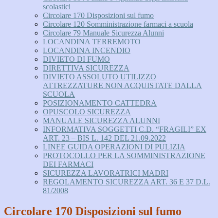
scolastici
Circolare 170 Disposizioni sul fumo
Circolare 120 Somministrazione farmaci a scuola
Circolare 79 Manuale Sicurezza Alunni
LOCANDINA TERREMOTO
LOCANDINA INCENDIO
DIVIETO DI FUMO
DIRETTIVA SICUREZZA
DIVIETO ASSOLUTO UTILIZZO
ATTREZZATURE NON ACQUISTATE DALLA
SCUOLA
POSIZIONAMENTO CATTEDRA
OPUSCOLO SICUREZZA
MANUALE SICUREZZA ALUNNI
INFORMATIVA SOGGETTI C.D. “FRAGILI” EX
ART. 23 – BIS L. 142 DEL 21.09.2022
LINEE GUIDA OPERAZIONI DI PULIZIA
PROTOCOLLO PER LA SOMMINISTRAZIONE
DEI FARMACI
SICUREZZA LAVORATRICI MADRI
REGOLAMENTO SICUREZZA ART. 36 E 37 D.L.
81/2008
Circolare 170 Disposizioni sul fumo