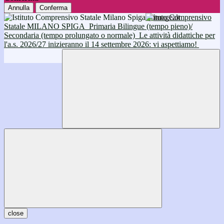
Annulla
Conferma
Istituto Comprensivo
Statale MILANO SPIGA
Primaria Bilingue (tempo pieno)/
Secondaria (tempo prolungato o normale)
Le attività didattiche per
l'a.s. 2026/27 inizieranno il 14 settembre 2026: vi aspettiamo!
close