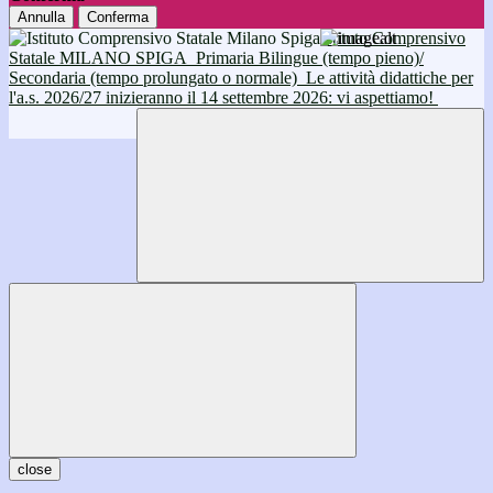
Annulla
Conferma
Istituto Comprensivo
Statale MILANO SPIGA
Primaria Bilingue (tempo pieno)/
Secondaria (tempo prolungato o normale)
Le attività didattiche per
l'a.s. 2026/27 inizieranno il 14 settembre 2026: vi aspettiamo!
close