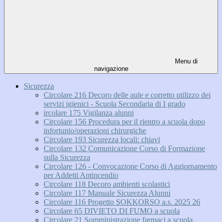
Menu di
navigazione
Sicurezza
Circolare 216 Decoro delle aule e corretto utilizzo dei
servizi igienici - Scuola Secondaria di I grado
ircolare 175 Vigilanza alunni
Circolare 156 Procedura per il rientro a scuola dopo
infortunio/operazioni chirurgiche
Circolare 193 Sicurezza locali: chiavi
Circolare 132 Comunicazione Corso di Formazione
sulla Sicurezza
Circolare 126 - Convocazione Corso di Aggiornamento
per Addetti Antincendio
Circolare 118 Decoro ambienti scolastici
Circolare 117 Manuale Sicurezza Alunni
Circolare 116 Progetto SOKKORSO a.s. 2025 26
Circolare 65 DIVIETO DI FUMO a scuola
Circolare 21 Somministrazione farmaci a scuola