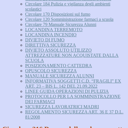
Circolare 184 Pulizia e vigilanza degli ambienti
scolastici
Circolare 170 Disposizioni sul fumo
Circolare 120 Somministrazione farmaci a scuola
Circolare 79 Manuale Sicurezza Alunni
LOCANDINA TERREMOTO
LOCANDINA INCENDIO
DIVIETO DI FUMO
DIRETTIVA SICUREZZA
DIVIETO ASSOLUTO UTILIZZO
ATTREZZATURE NON ACQUISTATE DALLA
SCUOLA
POSIZIONAMENTO CATTEDRA
OPUSCOLO SICUREZZA
MANUALE SICUREZZA ALUNNI
INFORMATIVA SOGGETTI C.D. “FRAGILI” EX
ART. 23 – BIS L. 142 DEL 21.09.2022
LINEE GUIDA OPERAZIONI DI PULIZIA
PROTOCOLLO PER LA SOMMINISTRAZIONE
DEI FARMACI
SICUREZZA LAVORATRICI MADRI
REGOLAMENTO SICUREZZA ART. 36 E 37 D.L.
81/2008