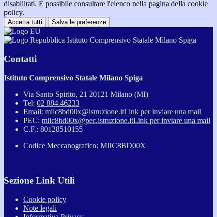
disabilitati. È possibile consultare l'elenco nella pagina della cookie
policy.
Accetta tutti
Salva le preferenze
Istituto Comprensivo Statale Milano Spiga
Contatti
Istituto Comprensivo Statale Milano Spiga
Via Santo Spirito, 21 20121 Milano (MI)
Tel:
02 884.46233
Email:
miic8bd00x@istruzione.it
Link per inviare una mail
PEC:
miic8bd00x@pec.istruzione.it
Link per inviare una mail
C.F.: 80128510155
Codice Meccanografico: MIIC8BD00X
Sezione Link Utili
Cookie policy
Note legali
Informativa Privacy