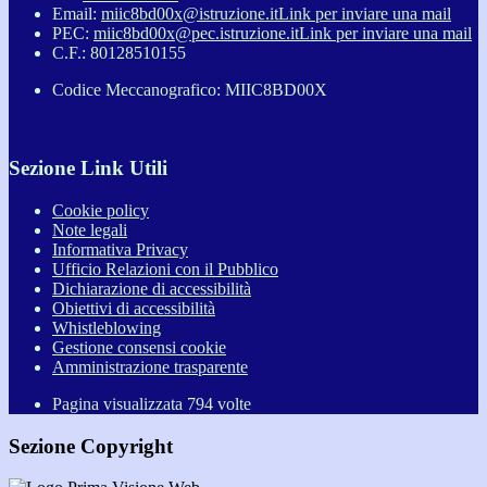
Email:
miic8bd00x@istruzione.it
Link per inviare una mail
PEC:
miic8bd00x@pec.istruzione.it
Link per inviare una mail
C.F.: 80128510155
Codice Meccanografico: MIIC8BD00X
Sezione Link Utili
Cookie policy
Note legali
Informativa Privacy
Ufficio Relazioni con il Pubblico
Dichiarazione di accessibilità
Obiettivi di accessibilità
Whistleblowing
Gestione consensi cookie
Amministrazione trasparente
Pagina visualizzata
794
volte
Sezione Copyright