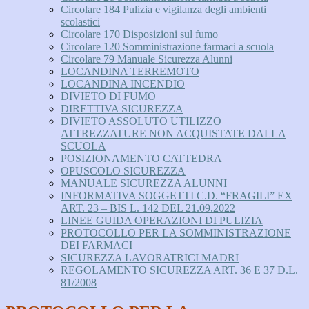
Circolare 184 Pulizia e vigilanza degli ambienti
scolastici
Circolare 170 Disposizioni sul fumo
Circolare 120 Somministrazione farmaci a scuola
Circolare 79 Manuale Sicurezza Alunni
LOCANDINA TERREMOTO
LOCANDINA INCENDIO
DIVIETO DI FUMO
DIRETTIVA SICUREZZA
DIVIETO ASSOLUTO UTILIZZO
ATTREZZATURE NON ACQUISTATE DALLA
SCUOLA
POSIZIONAMENTO CATTEDRA
OPUSCOLO SICUREZZA
MANUALE SICUREZZA ALUNNI
INFORMATIVA SOGGETTI C.D. “FRAGILI” EX
ART. 23 – BIS L. 142 DEL 21.09.2022
LINEE GUIDA OPERAZIONI DI PULIZIA
PROTOCOLLO PER LA SOMMINISTRAZIONE
DEI FARMACI
SICUREZZA LAVORATRICI MADRI
REGOLAMENTO SICUREZZA ART. 36 E 37 D.L.
81/2008