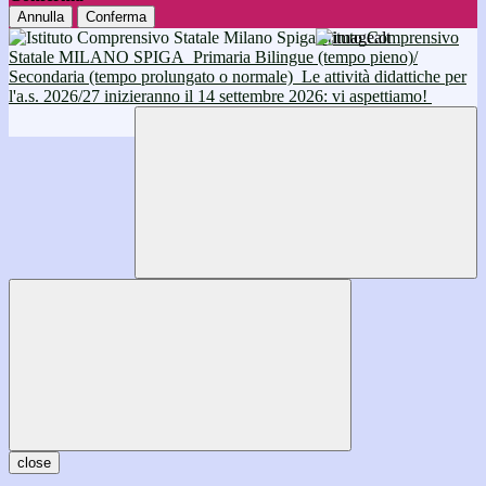
Annulla
Conferma
Istituto Comprensivo
Statale MILANO SPIGA
Primaria Bilingue (tempo pieno)/
Secondaria (tempo prolungato o normale)
Le attività didattiche per
l'a.s. 2026/27 inizieranno il 14 settembre 2026: vi aspettiamo!
close