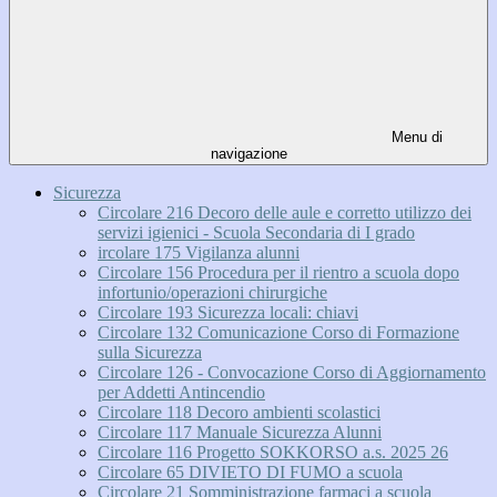
Menu di
navigazione
Sicurezza
Circolare 216 Decoro delle aule e corretto utilizzo dei
servizi igienici - Scuola Secondaria di I grado
ircolare 175 Vigilanza alunni
Circolare 156 Procedura per il rientro a scuola dopo
infortunio/operazioni chirurgiche
Circolare 193 Sicurezza locali: chiavi
Circolare 132 Comunicazione Corso di Formazione
sulla Sicurezza
Circolare 126 - Convocazione Corso di Aggiornamento
per Addetti Antincendio
Circolare 118 Decoro ambienti scolastici
Circolare 117 Manuale Sicurezza Alunni
Circolare 116 Progetto SOKKORSO a.s. 2025 26
Circolare 65 DIVIETO DI FUMO a scuola
Circolare 21 Somministrazione farmaci a scuola