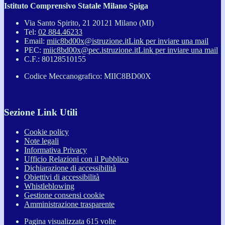
Istituto Comprensivo Statale Milano Spiga
Via Santo Spirito, 21 20121 Milano (MI)
Tel:
02 884.46233
Email:
miic8bd00x@istruzione.it
Link per inviare una mail
PEC:
miic8bd00x@pec.istruzione.it
Link per inviare una mail
C.F.: 80128510155
Codice Meccanografico: MIIC8BD00X
Sezione Link Utili
Cookie policy
Note legali
Informativa Privacy
Ufficio Relazioni con il Pubblico
Dichiarazione di accessibilità
Obiettivi di accessibilità
Whistleblowing
Gestione consensi cookie
Amministrazione trasparente
Pagina visualizzata
615
volte