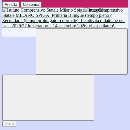
Annulla
Conferma
Istituto Comprensivo
Statale MILANO SPIGA
Primaria Bilingue (tempo pieno)/
Secondaria (tempo prolungato o normale)
Le attività didattiche per
l'a.s. 2026/27 inizieranno il 14 settembre 2026: vi aspettiamo!
close