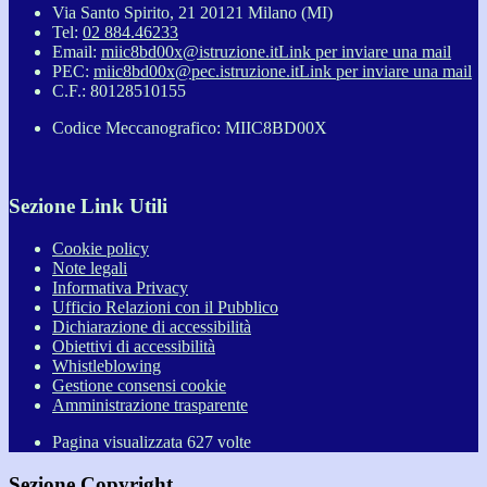
Via Santo Spirito, 21 20121 Milano (MI)
Tel:
02 884.46233
Email:
miic8bd00x@istruzione.it
Link per inviare una mail
PEC:
miic8bd00x@pec.istruzione.it
Link per inviare una mail
C.F.: 80128510155
Codice Meccanografico: MIIC8BD00X
Sezione Link Utili
Cookie policy
Note legali
Informativa Privacy
Ufficio Relazioni con il Pubblico
Dichiarazione di accessibilità
Obiettivi di accessibilità
Whistleblowing
Gestione consensi cookie
Amministrazione trasparente
Pagina visualizzata
627
volte
Sezione Copyright