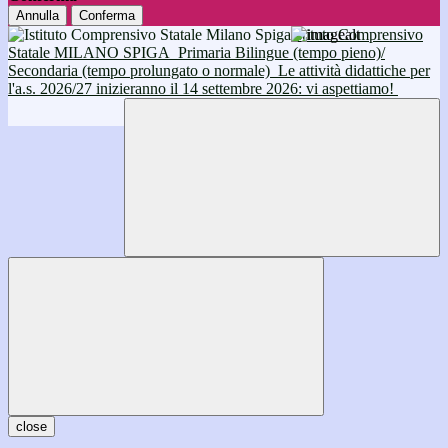
Annulla
Conferma
Istituto Comprensivo
Statale MILANO SPIGA
Primaria Bilingue (tempo pieno)/
Secondaria (tempo prolungato o normale)
Le attività didattiche per
l'a.s. 2026/27 inizieranno il 14 settembre 2026: vi aspettiamo!
close