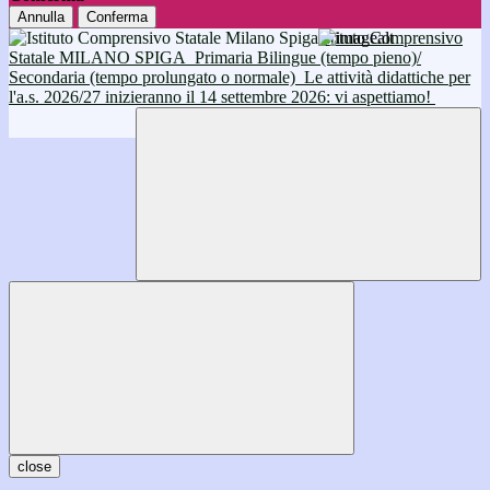
Annulla
Conferma
Istituto Comprensivo
Statale MILANO SPIGA
Primaria Bilingue (tempo pieno)/
Secondaria (tempo prolungato o normale)
Le attività didattiche per
l'a.s. 2026/27 inizieranno il 14 settembre 2026: vi aspettiamo!
close