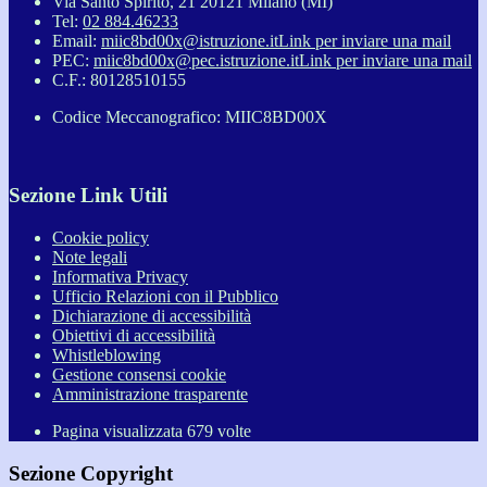
Via Santo Spirito, 21 20121 Milano (MI)
Tel:
02 884.46233
Email:
miic8bd00x@istruzione.it
Link per inviare una mail
PEC:
miic8bd00x@pec.istruzione.it
Link per inviare una mail
C.F.: 80128510155
Codice Meccanografico: MIIC8BD00X
Sezione Link Utili
Cookie policy
Note legali
Informativa Privacy
Ufficio Relazioni con il Pubblico
Dichiarazione di accessibilità
Obiettivi di accessibilità
Whistleblowing
Gestione consensi cookie
Amministrazione trasparente
Pagina visualizzata
679
volte
Sezione Copyright