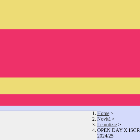
Home
>
Novità
>
Le notizie
>
OPEN DAY X ISCR
2024/25