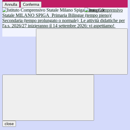
Annulla
Conferma
Istituto Comprensivo
Statale MILANO SPIGA
Primaria Bilingue (tempo pieno)/
Secondaria (tempo prolungato o normale)
Le attività didattiche per
l'a.s. 2026/27 inizieranno il 14 settembre 2026: vi aspettiamo!
close