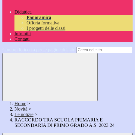
Didattica
Panoramica
Offerta formativa
I progetti delle classi
Info utili
Contatti
Campo di ricerca per le pagine del sito
Home
>
Novità
>
Le notizie
>
RACCORDO TRA SCUOLA PRIMARIA E
SECONDARIA DI PRIMO GRADO A.S. 2023 24