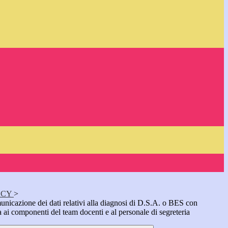
ACY
>
municazione dei dati relativi alla diagnosi di D.S.A. o BES con
ia ai componenti del team docenti e al personale di segreteria