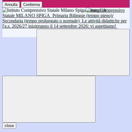
Annulla
Conferma
Istituto Comprensivo
Statale MILANO SPIGA
Primaria Bilingue (tempo pieno)/
Secondaria (tempo prolungato o normale)
Le attività didattiche per
l'a.s. 2026/27 inizieranno il 14 settembre 2026: vi aspettiamo!
close