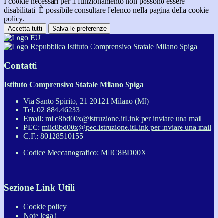
I cookie necessari per il funzionamento non possono essere
disabilitati. È possibile consultare l'elenco nella pagina della cookie
policy.
Accetta tutti
Salva le preferenze
Istituto Comprensivo Statale Milano Spiga
Contatti
Istituto Comprensivo Statale Milano Spiga
Via Santo Spirito, 21 20121 Milano (MI)
Tel:
02 884.46233
Email:
miic8bd00x@istruzione.it
Link per inviare una mail
PEC:
miic8bd00x@pec.istruzione.it
Link per inviare una mail
C.F.: 80128510155
Codice Meccanografico: MIIC8BD00X
Sezione Link Utili
Cookie policy
Note legali