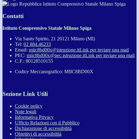
Istituto Comprensivo Statale Milano Spiga
Contatti
Istituto Comprensivo Statale Milano Spiga
Via Santo Spirito, 21 20121 Milano (MI)
Tel:
02 884.46233
Email:
miic8bd00x@istruzione.it
Link per inviare una mail
PEC:
miic8bd00x@pec.istruzione.it
Link per inviare una mail
C.F.: 80128510155
Codice Meccanografico: MIIC8BD00X
Sezione Link Utili
Cookie policy
Note legali
Informativa Privacy
Ufficio Relazioni con il Pubblico
Dichiarazione di accessibilità
Obiettivi di accessibilità