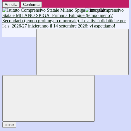
Annulla
Conferma
Istituto Comprensivo
Statale MILANO SPIGA
Primaria Bilingue (tempo pieno)/
Secondaria (tempo prolungato o normale)
Le attività didattiche per
l'a.s. 2026/27 inizieranno il 14 settembre 2026: vi aspettiamo!
close