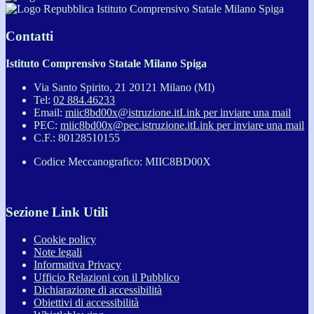
Istituto Comprensivo Statale Milano Spiga
Contatti
Istituto Comprensivo Statale Milano Spiga
Via Santo Spirito, 21 20121 Milano (MI)
Tel:
02 884.46233
Email:
miic8bd00x@istruzione.it
Link per inviare una mail
PEC:
miic8bd00x@pec.istruzione.it
Link per inviare una mail
C.F.: 80128510155
Codice Meccanografico: MIIC8BD00X
Sezione Link Utili
Cookie policy
Note legali
Informativa Privacy
Ufficio Relazioni con il Pubblico
Dichiarazione di accessibilità
Obiettivi di accessibilità