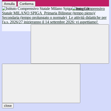
Annulla
Conferma
Istituto Comprensivo
Statale MILANO SPIGA
Primaria Bilingue (tempo pieno)/
Secondaria (tempo prolungato o normale)
Le attività didattiche per
l'a.s. 2026/27 inizieranno il 14 settembre 2026: vi aspettiamo!
close