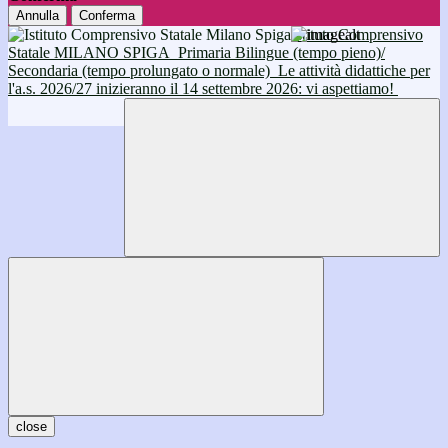
Annulla
Conferma
Istituto Comprensivo
Statale MILANO SPIGA
Primaria Bilingue (tempo pieno)/
Secondaria (tempo prolungato o normale)
Le attività didattiche per
l'a.s. 2026/27 inizieranno il 14 settembre 2026: vi aspettiamo!
close