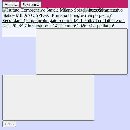
Annulla
Conferma
Istituto Comprensivo
Statale MILANO SPIGA
Primaria Bilingue (tempo pieno)/
Secondaria (tempo prolungato o normale)
Le attività didattiche per
l'a.s. 2026/27 inizieranno il 14 settembre 2026: vi aspettiamo!
close