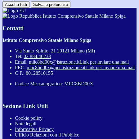
Accetta tutti
Salva le preferenze
Istituto Comprensivo Statale Milano Spiga
Contatti
Istituto Comprensivo Statale Milano Spiga
Via Santo Spirito, 21 20121 Milano (MI)
Tel:
02 884.46233
Email:
miic8bd00x@istruzione.it
Link per inviare una mail
PEC:
miic8bd00x@pec.istruzione.it
Link per inviare una mail
C.F.: 80128510155
Codice Meccanografico: MIIC8BD00X
Sezione Link Utili
Cookie policy
Note legali
Informativa Privacy
Ufficio Relazioni con il Pubblico