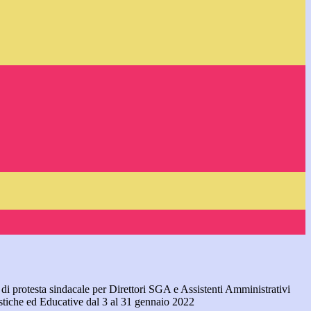
di protesta sindacale per Direttori SGA e Assistenti Amministrativi
astiche ed Educative dal 3 al 31 gennaio 2022