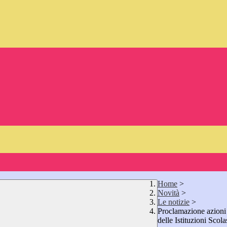
Home
>
Novità
>
Le notizie
>
Proclamazione azioni 
delle Istituzioni Scol