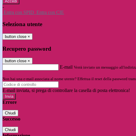
-
Entra con SPID
Entra con CIE
Seleziona utente
button close
×
Recupero password
button close
×
E-mail
Verrà inviato un messaggio all'indirizz
Non hai una e-mail associata al nome utente? Effettua il reset della password tram
E-mail inviata, si prega di controllare la casella di posta elettronica!
Errore
Chiudi
Successo
Chiudi
Informazione