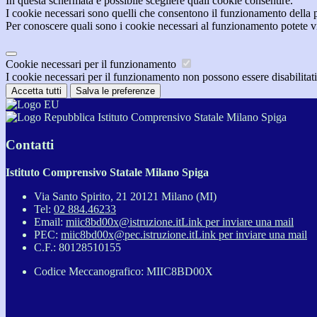
In questa schermata è possibile scegliere quali cookie consentire.
I cookie necessari sono quelli che consentono il funzionamento della pi
Per conoscere quali sono i cookie necessari al funzionamento potete v
Cookie necessari per il funzionamento
I cookie necessari per il funzionamento non possono essere disabilitati.
Accetta tutti
Salva le preferenze
Istituto Comprensivo Statale Milano Spiga
Contatti
Istituto Comprensivo Statale Milano Spiga
Via Santo Spirito, 21 20121 Milano (MI)
Tel:
02 884.46233
Email:
miic8bd00x@istruzione.it
Link per inviare una mail
PEC:
miic8bd00x@pec.istruzione.it
Link per inviare una mail
C.F.: 80128510155
Codice Meccanografico: MIIC8BD00X