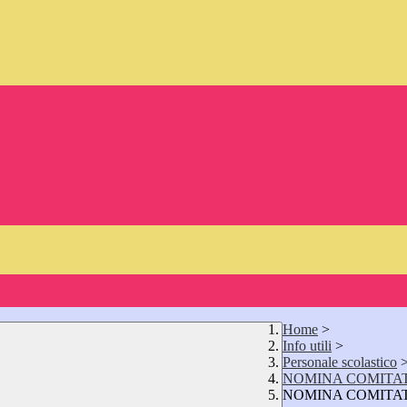
Home
>
Info utili
>
Personale scolastico
NOMINA COMITAT
NOMINA COMITAT