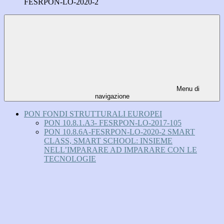
FESRPON-LO-2020-2
Menu di
navigazione
PON FONDI STRUTTURALI EUROPEI
PON 10.8.1.A3- FESRPON-LO-2017-105
PON 10.8.6A-FESRPON-LO-2020-2 SMART
CLASS, SMART SCHOOL: INSIEME
NELL’IMPARARE AD IMPARARE CON LE
TECNOLOGIE