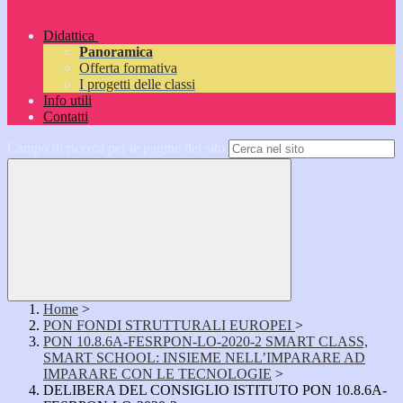
Didattica
Panoramica
Offerta formativa
I progetti delle classi
Info utili
Contatti
Campo di ricerca per le pagine del sito
Home
>
PON FONDI STRUTTURALI EUROPEI
>
PON 10.8.6A-FESRPON-LO-2020-2 SMART CLASS,
SMART SCHOOL: INSIEME NELL’IMPARARE AD
IMPARARE CON LE TECNOLOGIE
>
DELIBERA DEL CONSIGLIO ISTITUTO PON 10.8.6A-