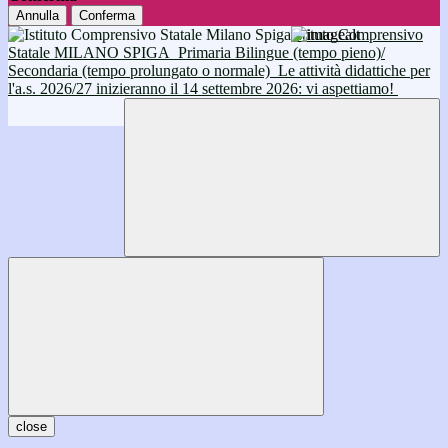
Annulla
Conferma
Istituto Comprensivo
Statale MILANO SPIGA
Primaria Bilingue (tempo pieno)/
Secondaria (tempo prolungato o normale)
Le attività didattiche per
l'a.s. 2026/27 inizieranno il 14 settembre 2026: vi aspettiamo!
close