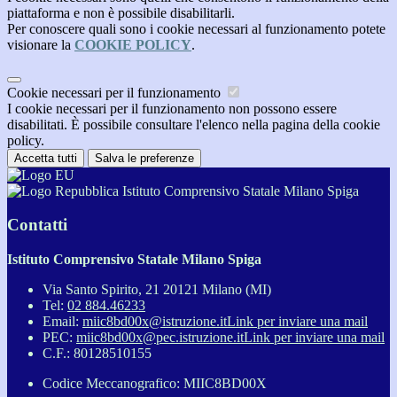
piattaforma e non è possibile disabilitarli.
Per conoscere quali sono i cookie necessari al funzionamento potete
visionare la
COOKIE POLICY
.
Cookie necessari per il funzionamento
I cookie necessari per il funzionamento non possono essere
disabilitati. È possibile consultare l'elenco nella pagina della cookie
policy.
Accetta tutti
Salva le preferenze
Istituto Comprensivo Statale Milano Spiga
Contatti
Istituto Comprensivo Statale Milano Spiga
Via Santo Spirito, 21 20121 Milano (MI)
Tel:
02 884.46233
Email:
miic8bd00x@istruzione.it
Link per inviare una mail
PEC:
miic8bd00x@pec.istruzione.it
Link per inviare una mail
C.F.: 80128510155
Codice Meccanografico: MIIC8BD00X