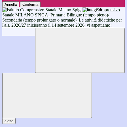
Annulla
Conferma
Istituto Comprensivo
Statale MILANO SPIGA
Primaria Bilingue (tempo pieno)/
Secondaria (tempo prolungato o normale)
Le attività didattiche per
l'a.s. 2026/27 inizieranno il 14 settembre 2026: vi aspettiamo!
close