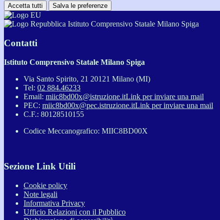
Accetta tutti
Salva le preferenze
Istituto Comprensivo Statale Milano Spiga
Contatti
Istituto Comprensivo Statale Milano Spiga
Via Santo Spirito, 21 20121 Milano (MI)
Tel:
02 884.46233
Email:
miic8bd00x@istruzione.it
Link per inviare una mail
PEC:
miic8bd00x@pec.istruzione.it
Link per inviare una mail
C.F.: 80128510155
Codice Meccanografico: MIIC8BD00X
Sezione Link Utili
Cookie policy
Note legali
Informativa Privacy
Ufficio Relazioni con il Pubblico