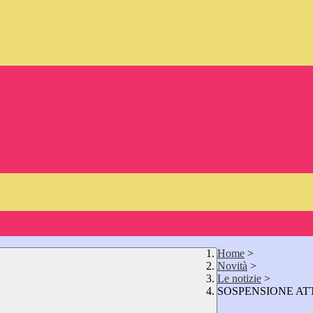
Home
>
Novità
>
Le notizie
>
SOSPENSIONE ATT