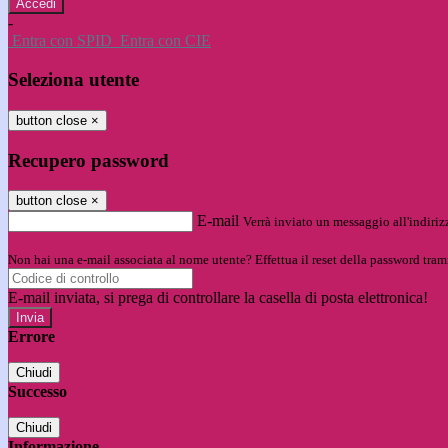
-
Entra con SPID
Entra con CIE
Seleziona utente
button close
×
Recupero password
button close
×
E-mail
Verrà inviato un messaggio all'indirizz
Non hai una e-mail associata al nome utente? Effettua il reset della password tram
E-mail inviata, si prega di controllare la casella di posta elettronica!
Errore
Chiudi
Successo
Chiudi
Informazione