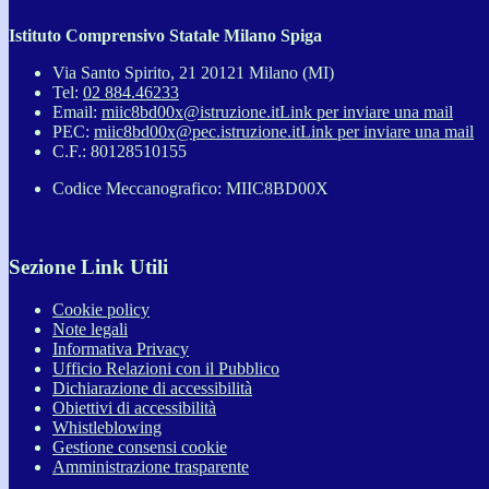
Istituto Comprensivo Statale Milano Spiga
Via Santo Spirito, 21 20121 Milano (MI)
Tel:
02 884.46233
Email:
miic8bd00x@istruzione.it
Link per inviare una mail
PEC:
miic8bd00x@pec.istruzione.it
Link per inviare una mail
C.F.: 80128510155
Codice Meccanografico: MIIC8BD00X
Sezione Link Utili
Cookie policy
Note legali
Informativa Privacy
Ufficio Relazioni con il Pubblico
Dichiarazione di accessibilità
Obiettivi di accessibilità
Whistleblowing
Gestione consensi cookie
Amministrazione trasparente