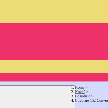
Home
>
Novità
>
Le notizie
>
Circolare 152 Convoc