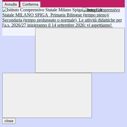
Annulla
Conferma
Istituto Comprensivo
Statale MILANO SPIGA
Primaria Bilingue (tempo pieno)/
Secondaria (tempo prolungato o normale)
Le attività didattiche per
l'a.s. 2026/27 inizieranno il 14 settembre 2026: vi aspettiamo!
close