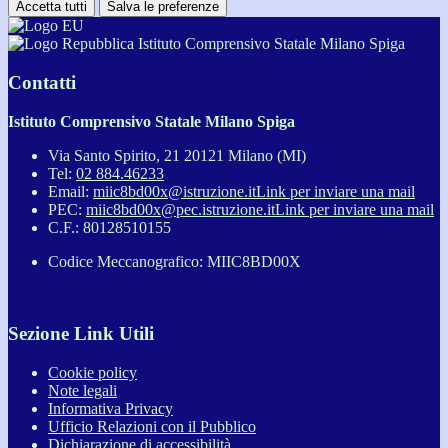
Accetta tutti
Salva le preferenze
Istituto Comprensivo Statale Milano Spiga
Contatti
Istituto Comprensivo Statale Milano Spiga
Via Santo Spirito, 21 20121 Milano (MI)
Tel:
02 884.46233
Email:
miic8bd00x@istruzione.it
Link per inviare una mail
PEC:
miic8bd00x@pec.istruzione.it
Link per inviare una mail
C.F.: 80128510155
Codice Meccanografico: MIIC8BD00X
Sezione Link Utili
Cookie policy
Note legali
Informativa Privacy
Ufficio Relazioni con il Pubblico
Dichiarazione di accessibilità