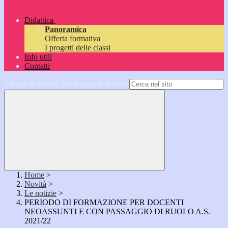
Didattica
Panoramica
Offerta formativa
I progetti delle classi
Info utili
Contatti
Campo di ricerca per le pagine del sito
Home
>
Novità
>
Le notizie
>
PERIODO DI FORMAZIONE PER DOCENTI
NEOASSUNTI E CON PASSAGGIO DI RUOLO A.S.
2021/22