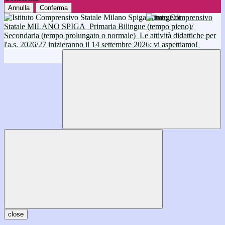
Annulla
Conferma
Istituto Comprensivo
Statale MILANO SPIGA
Primaria Bilingue (tempo pieno)/
Secondaria (tempo prolungato o normale)
Le attività didattiche per
l'a.s. 2026/27 inizieranno il 14 settembre 2026: vi aspettiamo!
close