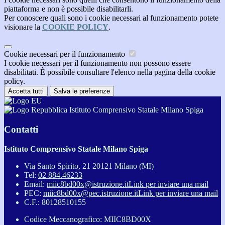
piattaforma e non è possibile disabilitarli.
Per conoscere quali sono i cookie necessari al funzionamento potete
visionare la
COOKIE POLICY
.
Cookie necessari per il funzionamento
I cookie necessari per il funzionamento non possono essere
disabilitati. È possibile consultare l'elenco nella pagina della cookie
policy.
Accetta tutti
Salva le preferenze
Istituto Comprensivo Statale Milano Spiga
Contatti
Istituto Comprensivo Statale Milano Spiga
Via Santo Spirito, 21 20121 Milano (MI)
Tel:
02 884.46233
Email:
miic8bd00x@istruzione.it
Link per inviare una mail
PEC:
miic8bd00x@pec.istruzione.it
Link per inviare una mail
C.F.: 80128510155
Codice Meccanografico: MIIC8BD00X