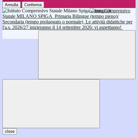
Annulla
Conferma
Istituto Comprensivo
Statale MILANO SPIGA
Primaria Bilingue (tempo pieno)/
Secondaria (tempo prolungato o normale)
Le attività didattiche per
l'a.s. 2026/27 inizieranno il 14 settembre 2026: vi aspettiamo!
close