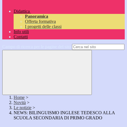
Didattica
Panoramica
Offerta formativa
I progetti delle classi
Info utili
Contatti
Campo di ricerca per le pagine del sito
Home
>
Novità
>
Le notizie
>
NEWS: BILINGUISMO INGLESE TEDESCO ALLA
SCUOLA SECONDARIA DI PRIMO GRADO