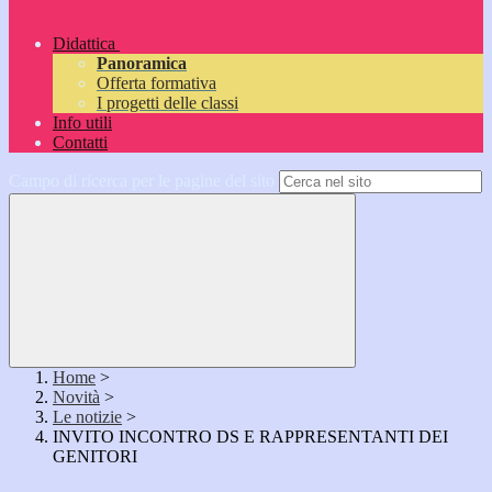
Didattica
Panoramica
Offerta formativa
I progetti delle classi
Info utili
Contatti
Campo di ricerca per le pagine del sito
Home
>
Novità
>
Le notizie
>
INVITO INCONTRO DS E RAPPRESENTANTI DEI
GENITORI