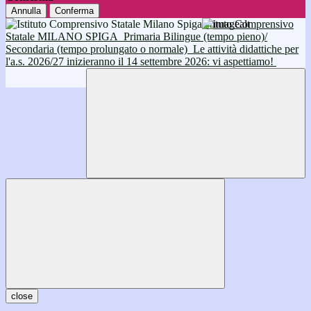
Annulla
Conferma
Istituto Comprensivo
Statale MILANO SPIGA
Primaria Bilingue (tempo pieno)/
Secondaria (tempo prolungato o normale)
Le attività didattiche per
l'a.s. 2026/27 inizieranno il 14 settembre 2026: vi aspettiamo!
close