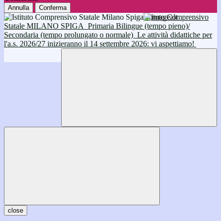
Annulla
Conferma
Istituto Comprensivo
Statale MILANO SPIGA
Primaria Bilingue (tempo pieno)/
Secondaria (tempo prolungato o normale)
Le attività didattiche per
l'a.s. 2026/27 inizieranno il 14 settembre 2026: vi aspettiamo!
close