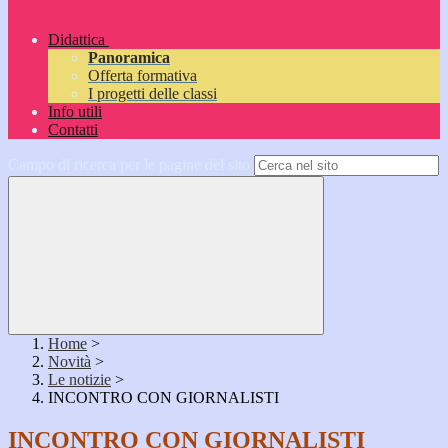
Didattica
Panoramica
Offerta formativa
I progetti delle classi
Info utili
Contatti
Campo di ricerca per le pagine del sito
Home
>
Novità
>
Le notizie
>
INCONTRO CON GIORNALISTI
INCONTRO CON GIORNALISTI